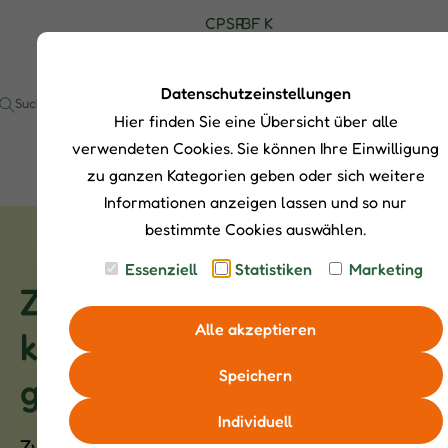
C
P
S
R
B
F
K
H
r
h
a
l
A
o
I
o
o
t
o
Q
n
P
d
p
g
g
s
t
Datenschutzeinstellungen
S
u
s
e
a
Hier finden Sie eine Übersicht über alle
I
k
u
b
k
t
c
e
t
verwendeten Cookies. Sie können Ihre Einwilligung
e
h
r
zu ganzen Kategorien geben oder sich weitere
e
Informationen anzeigen lassen und so nur
bestimmte Cookies auswählen.
Essenziell
Statistiken
Marketing
Zwerg­rinder - Klein,
Alle akzeptieren
kompakt – und mit
Speichern
großem Sozialverhalten
Individuell
Zwergrinder sind echte Herdentiere mit viel