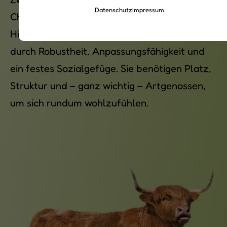
Datenschutz
Impressum
Charakter. Ob Dahomey, Dexter oder Mini-
Highland: Diese kleinen Rassen beeindrucken
durch Robustheit, Anpassungsfähigkeit und
ein festes Sozialgefüge. Sie benötigen Platz,
Struktur und – ganz wichtig – Artgenossen,
um sich rundum wohlzufühlen.