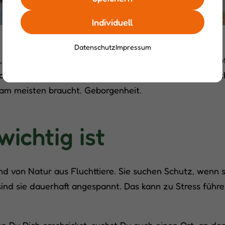
Individuell
Datenschutz
Impressum
rät, dass sich jemand bewegt. Dann taucht ein kleiner K
ckzug gehört für Kleintiere zum Alltag. Er bedeutet Si
 am meisten braucht. Geborgenheit.
ichtig ist
von Natur aus Fluchttiere. Sie suchen Schutz, wenn sie
nd sie dauerhaft angespannt. Das kann zu Stress führen
n Du Dich erschrickst, suchst Du auch einen Ort, an dem