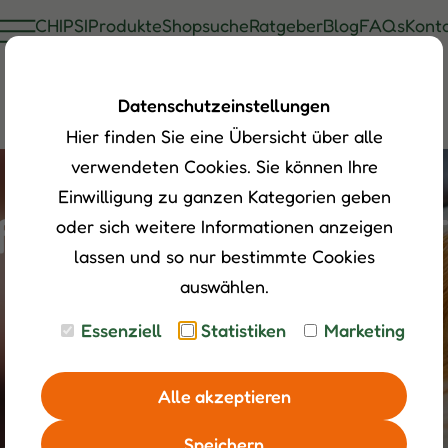
CHIPSI
Produkte
Shopsuche
Ratgeber
Blog
FAQs
Kont
Datenschutzeinstellungen
Hier finden Sie eine Übersicht über alle
verwendeten Cookies. Sie können Ihre
Einwilligung zu ganzen Kategorien geben
en – so fühlen sich T
oder sich weitere Informationen anzeigen
lassen und so nur bestimmte Cookies
auswählen.
Essenziell
Statistiken
Marketing
Alle akzeptieren
Speichern